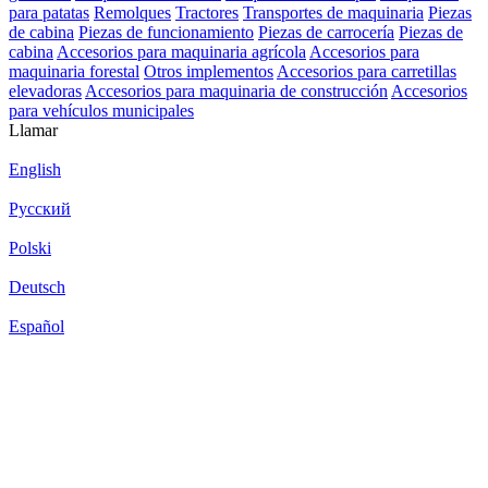
para patatas
Remolques
Tractores
Transportes de maquinaria
Piezas
de cabina
Piezas de funcionamiento
Piezas de carrocería
Piezas de
cabina
Accesorios para maquinaria agrícola
Accesorios para
maquinaria forestal
Otros implementos
Accesorios para carretillas
elevadoras
Accesorios para maquinaria de construcción
Accesorios
para vehículos municipales
Llamar
English
Русский
Polski
Deutsch
Español