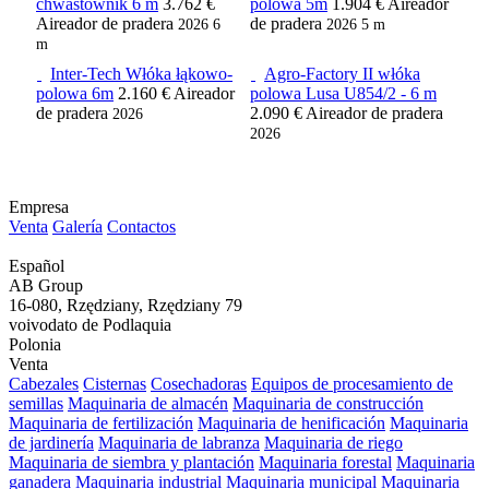
chwastownik 6 m
3.762 €
polowa 5m
1.904 €
Aireador
Aireador de pradera
de pradera
2026
6
2026
5 m
m
Inter-Tech Włóka łąkowo-
Agro-Factory II włóka
polowa 6m
2.160 €
Aireador
polowa Lusa U854/2 - 6 m
de pradera
2.090 €
Aireador de pradera
2026
2026
Empresa
Venta
Galería
Contactos
Español
AB Group
16-080, Rzędziany, Rzędziany 79
voivodato de Podlaquia
Polonia
Venta
Cabezales
Cisternas
Cosechadoras
Equipos de procesamiento de
semillas
Maquinaria de almacén
Maquinaria de construcción
Maquinaria de fertilización
Maquinaria de henificación
Maquinaria
de jardinería
Maquinaria de labranza
Maquinaria de riego
Maquinaria de siembra y plantación
Maquinaria forestal
Maquinaria
ganadera
Maquinaria industrial
Maquinaria municipal
Maquinaria