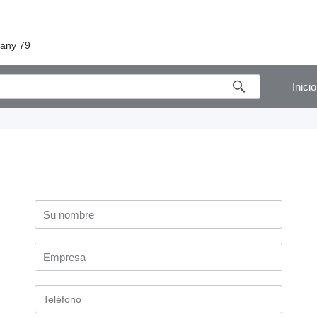
iany 79
Inicio