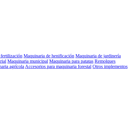
fertilización
Maquinaria de henificación
Maquinaria de jardinería
rial
Maquinaria municipal
Maquinaria para patatas
Remolques
aria agrícola
Accesorios para maquinaria forestal
Otros implementos