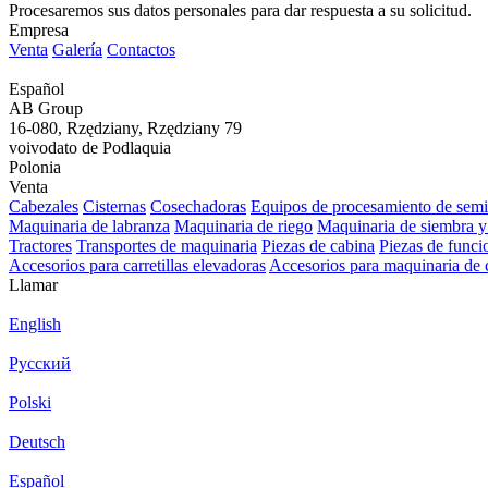
Procesaremos sus datos personales para dar respuesta a su solicitud.
Empresa
Venta
Galería
Contactos
Español
AB Group
16-080, Rzędziany, Rzędziany 79
voivodato de Podlaquia
Polonia
Venta
Cabezales
Cisternas
Cosechadoras
Equipos de procesamiento de semi
Maquinaria de labranza
Maquinaria de riego
Maquinaria de siembra y
Tractores
Transportes de maquinaria
Piezas de cabina
Piezas de func
Accesorios para carretillas elevadoras
Accesorios para maquinaria de 
Llamar
English
Русский
Polski
Deutsch
Español