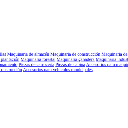
llas
Maquinaria de almacén
Maquinaria de construcción
Maquinaria de 
 plantación
Maquinaria forestal
Maquinaria ganadera
Maquinaria indust
ionamiento
Piezas de carrocería
Piezas de cabina
Accesorios para maquin
construcción
Accesorios para vehículos municipales