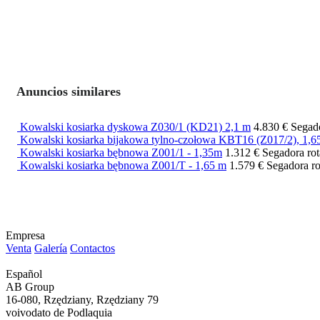
Anuncios similares
Kowalski kosiarka dyskowa Z030/1 (KD21) 2,1 m
4.830 €
Segado
Kowalski kosiarka bijakowa tylno-czołowa KBT16 (Z017/2), 1,6
Kowalski kosiarka bębnowa Z001/1 - 1,35m
1.312 €
Segadora rot
Kowalski kosiarka bębnowa Z001/T - 1,65 m
1.579 €
Segadora ro
Empresa
Venta
Galería
Contactos
Español
AB Group
16-080, Rzędziany, Rzędziany 79
voivodato de Podlaquia