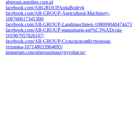
abgroup.autoline.com.pl
facebook.com/ABGROUPAnitaBoltryk
facebook.com/AB-GROUP-Agricultural-Machinery-
106760617345300/
facebook.com/AB-GROUP-Landmaschinen-108699040474473
facebook.com/AB-GROUP-maquinaria-agr%C3%ADcola-
101967957826107/
facebook.com/AB-GROUP-Сельскохозяйственная-
техника-107148033964695/
instagram.com/abgroupmaszynyrolnicze/