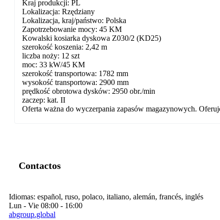
Kraj produkcji: PL
Lokalizacja: Rzędziany
Lokalizacja, kraj/państwo: Polska
Zapotrzebowanie mocy: 45 KM
Kowalski kosiarka dyskowa Z030/2 (KD25)
szerokość koszenia: 2,42 m
liczba noży: 12 szt
moc: 33 kW/45 KM
szerokość transportowa: 1782 mm
wysokość transportowa: 2900 mm
prędkość obrotowa dysków: 2950 obr./min
zaczep: kat. II
Oferta ważna do wyczerpania zapasów magazynowych. Oferujemy 
Contactos
Idiomas:
español, ruso, polaco, italiano, alemán, francés, inglés
Lun - Vie
08:00 - 16:00
abgroup.global