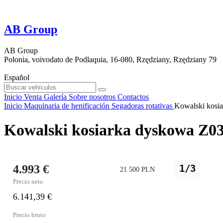
AB Group
AB Group
Polonia, voivodato de Podlaquia, 16-080, Rzędziany, Rzędziany 79
Español
Inicio
Venta
Galería
Sobre nosotros
Contactos
Inicio
Maquinaria de henificación
Segadoras rotativas
Kowalski kosia
Kowalski kosiarka dyskowa Z03
4.993 €
1/3
21.500 PLN
Precio neto
6.141,39 €
Precio bruto