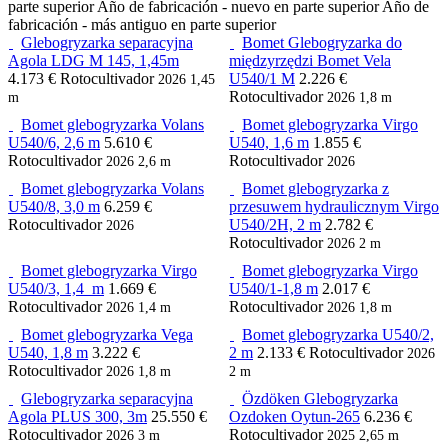
parte superior
Año de fabricación - nuevo en parte superior
Año de
fabricación - más antiguo en parte superior
Glebogryzarka separacyjna
Bomet Glebogryzarka do
Agola LDG M 145, 1,45m
międzyrzędzi Bomet Vela
4.173 €
Rotocultivador
U540/1 M
2.226 €
2026
1,45
Rotocultivador
m
2026
1,8 m
Bomet glebogryzarka Volans
Bomet glebogryzarka Virgo
U540/6, 2,6 m
5.610 €
U540, 1,6 m
1.855 €
Rotocultivador
Rotocultivador
2026
2,6 m
2026
Bomet glebogryzarka Volans
Bomet glebogryzarka z
U540/8, 3,0 m
6.259 €
przesuwem hydraulicznym Virgo
Rotocultivador
U540/2H, 2 m
2.782 €
2026
Rotocultivador
2026
2 m
Bomet glebogryzarka Virgo
Bomet glebogryzarka Virgo
U540/3, 1,4 m
1.669 €
U540/1-1,8 m
2.017 €
Rotocultivador
Rotocultivador
2026
1,4 m
2026
1,8 m
Bomet glebogryzarka Vega
Bomet glebogryzarka U540/2,
U540, 1,8 m
3.222 €
2 m
2.133 €
Rotocultivador
2026
Rotocultivador
2026
1,8 m
2 m
Glebogryzarka separacyjna
Özdöken Glebogryzarka
Agola PLUS 300, 3m
25.550 €
Ozdoken Oytun-265
6.236 €
Rotocultivador
Rotocultivador
2026
3 m
2025
2,65 m