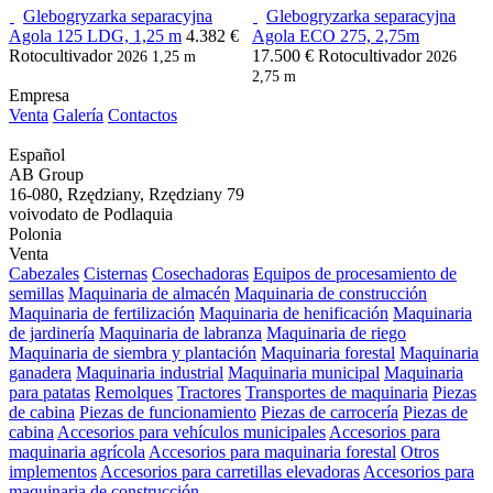
Glebogryzarka separacyjna
Glebogryzarka separacyjna
Agola 125 LDG, 1,25 m
4.382 €
Agola ECO 275, 2,75m
Rotocultivador
17.500 €
Rotocultivador
2026
1,25 m
2026
2,75 m
Empresa
Venta
Galería
Contactos
Español
AB Group
16-080, Rzędziany, Rzędziany 79
voivodato de Podlaquia
Polonia
Venta
Cabezales
Cisternas
Cosechadoras
Equipos de procesamiento de
semillas
Maquinaria de almacén
Maquinaria de construcción
Maquinaria de fertilización
Maquinaria de henificación
Maquinaria
de jardinería
Maquinaria de labranza
Maquinaria de riego
Maquinaria de siembra y plantación
Maquinaria forestal
Maquinaria
ganadera
Maquinaria industrial
Maquinaria municipal
Maquinaria
para patatas
Remolques
Tractores
Transportes de maquinaria
Piezas
de cabina
Piezas de funcionamiento
Piezas de carrocería
Piezas de
cabina
Accesorios para vehículos municipales
Accesorios para
maquinaria agrícola
Accesorios para maquinaria forestal
Otros
implementos
Accesorios para carretillas elevadoras
Accesorios para
maquinaria de construcción