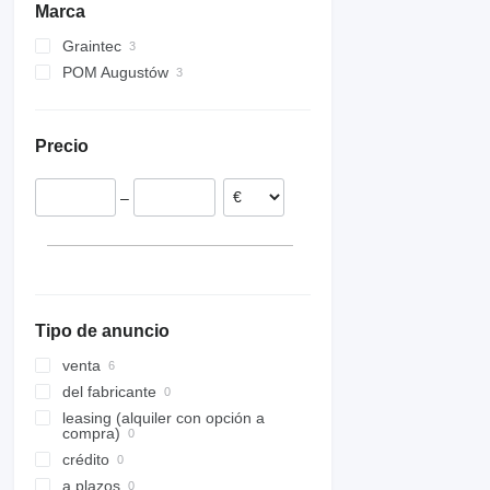
Marca
cajas para tractor
esparcidores suspendidos de
sal
pinzas para ensilado
Graintec
sopladores de nieve para
mástiles elevadores
POM Augustów
acoplar
Precio
–
Tipo de anuncio
venta
del fabricante
leasing (alquiler con opción a
compra)
crédito
a plazos