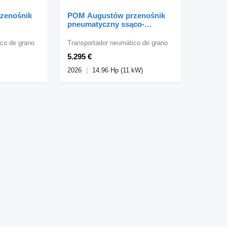
zenośnik
POM Augustów przenośnik
pneumatyczny ssąco-
jstopniowym
tłoczący T207/1
co de grano
Transportador neumático de grano
5.295 €
2026
14.96 Hp (11 kW)