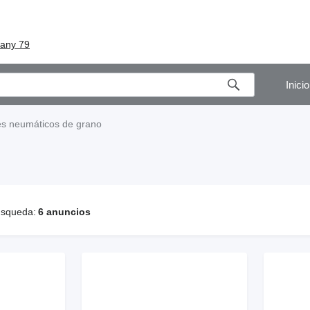
iany 79
Inicio
es neumáticos de grano
úsqueda:
6 anuncios