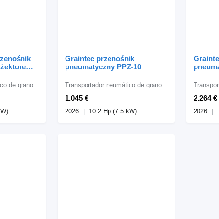
zenośnik
Graintec przenośnik
Graint
nżektorem T
pneumatyczny PPZ-10
pneuma
co de grano
Transportador neumático de grano
Transpor
1.045 €
2.264 €
kW)
2026
10.2 Hp (7.5 kW)
2026