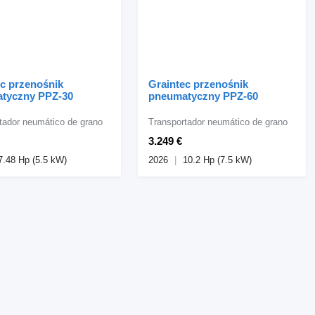
ec przenośnik
Graintec przenośnik
tyczny PPZ-30
pneumatyczny PPZ-60
tador neumático de grano
Transportador neumático de grano
3.249 €
7.48 Hp (5.5 kW)
2026
10.2 Hp (7.5 kW)